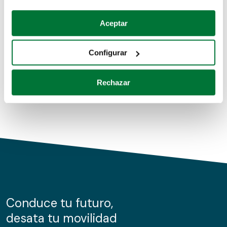
Coches de segunda mano
Si lo permite, también quisiéramos:
Aceptar
Recopilar información sobre su ubicación geográfica
Coches de km0
que puede tener una precisión de varios metros
Configurar
Coches de renting
Identificar su dispositivo analizándolo activamente
para buscar características específicas (huellas
Rechazar
digitales)
Obtenga más información sobre cómo se procesan sus
datos personales y establezca sus preferencias en la
sección de datos
. Puede cambiar o retirar su
consentimiento en cualquier momento en la Declaración
de cookies.
Las cookies de este sitio web se usan para personalizar
el contenido y los anuncios, ofrecer funciones de redes
sociales y analizar el tráfico. Además, compartimos
Conduce tu futuro,
información sobre el uso que haga del sitio web con
desata tu movilidad
nuestros partners de redes sociales, publicidad y análisis