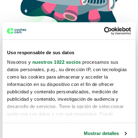
Uso responsable de sus datos
Nosotros y
nuestros 1022 socios
procesamos sus
datos personales, p.ej., su dirección IP, con tecnologías
como las cookies para almacenar y acceder la
Lo sentimos, no sabemos como
información en su dispositivo con el fin de ofrecer
te hemos traido hasta aquí.
publicidad y contenido personalizados, medición de
publicidad y contenido, investigación de audiencia y
desarrollo de servicios. Tiene la opción de seleccionar
Pero puedes encontrar el coche que estás
quién usa sus datos y con qué propósitos. Puede
buscando en alguno de estos enlaces:
cambiar o retirar su consentimiento en cualquier
momento desde la Declaración de cookies o clicando en
Coches nuevos
Mostrar detalles
el Menú de consentimiento.