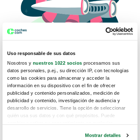
Uso responsable de sus datos
Nosotros y
nuestros 1022 socios
procesamos sus
datos personales, p.ej., su dirección IP, con tecnologías
como las cookies para almacenar y acceder la
Lo sentimos, no sabemos como
información en su dispositivo con el fin de ofrecer
te hemos traido hasta aquí.
publicidad y contenido personalizados, medición de
publicidad y contenido, investigación de audiencia y
desarrollo de servicios. Tiene la opción de seleccionar
Pero puedes encontrar el coche que estás
quién usa sus datos y con qué propósitos. Puede
buscando en alguno de estos enlaces:
cambiar o retirar su consentimiento en cualquier
momento desde la Declaración de cookies o clicando en
Coches nuevos
Mostrar detalles
el Menú de consentimiento.