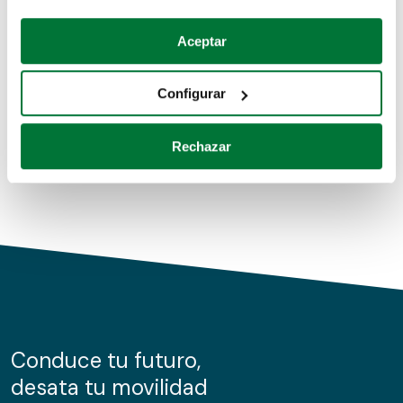
Coches de segunda mano
Si lo permite, también quisiéramos:
Aceptar
Recopilar información sobre su ubicación geográfica
Coches de km0
que puede tener una precisión de varios metros
Configurar
Coches de renting
Identificar su dispositivo analizándolo activamente
para buscar características específicas (huellas
Rechazar
digitales)
Obtenga más información sobre cómo se procesan sus
datos personales y establezca sus preferencias en la
sección de datos
. Puede cambiar o retirar su
consentimiento en cualquier momento en la Declaración
de cookies.
Las cookies de este sitio web se usan para personalizar
el contenido y los anuncios, ofrecer funciones de redes
sociales y analizar el tráfico. Además, compartimos
Conduce tu futuro,
información sobre el uso que haga del sitio web con
desata tu movilidad
nuestros partners de redes sociales, publicidad y análisis