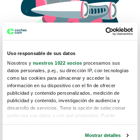
Uso responsable de sus datos
Nosotros y
nuestros 1022 socios
procesamos sus
datos personales, p.ej., su dirección IP, con tecnologías
como las cookies para almacenar y acceder la
Lo sentimos, no sabemos como
información en su dispositivo con el fin de ofrecer
te hemos traido hasta aquí.
publicidad y contenido personalizados, medición de
publicidad y contenido, investigación de audiencia y
desarrollo de servicios. Tiene la opción de seleccionar
Pero puedes encontrar el coche que estás
quién usa sus datos y con qué propósitos. Puede
buscando en alguno de estos enlaces:
cambiar o retirar su consentimiento en cualquier
momento desde la Declaración de cookies o clicando en
Coches nuevos
Mostrar detalles
el Menú de consentimiento.