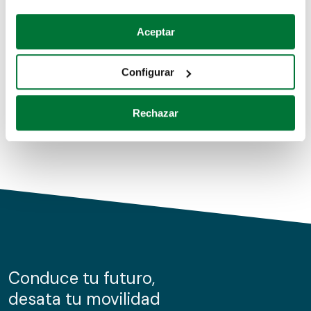
Coches de segunda mano
Si lo permite, también quisiéramos:
Aceptar
Recopilar información sobre su ubicación geográfica
Coches de km0
que puede tener una precisión de varios metros
Configurar
Coches de renting
Identificar su dispositivo analizándolo activamente
para buscar características específicas (huellas
Rechazar
digitales)
Obtenga más información sobre cómo se procesan sus
datos personales y establezca sus preferencias en la
sección de datos
. Puede cambiar o retirar su
consentimiento en cualquier momento en la Declaración
de cookies.
Las cookies de este sitio web se usan para personalizar
el contenido y los anuncios, ofrecer funciones de redes
sociales y analizar el tráfico. Además, compartimos
Conduce tu futuro,
información sobre el uso que haga del sitio web con
desata tu movilidad
nuestros partners de redes sociales, publicidad y análisis