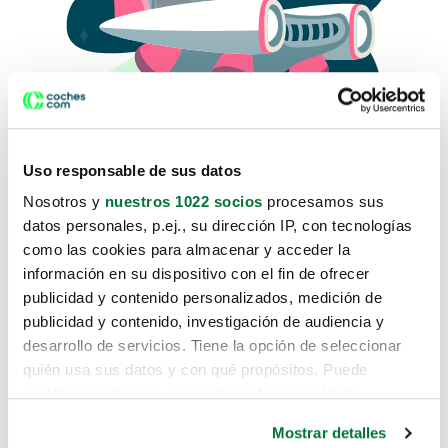
Uso responsable de sus datos
Nosotros y
nuestros 1022 socios
procesamos sus
datos personales, p.ej., su dirección IP, con tecnologías
como las cookies para almacenar y acceder la
Lo sentimos, no sabemos como
información en su dispositivo con el fin de ofrecer
te hemos traido hasta aquí.
publicidad y contenido personalizados, medición de
publicidad y contenido, investigación de audiencia y
desarrollo de servicios. Tiene la opción de seleccionar
Pero puedes encontrar el coche que estás
quién usa sus datos y con qué propósitos. Puede
buscando en alguno de estos enlaces:
cambiar o retirar su consentimiento en cualquier
momento desde la Declaración de cookies o clicando en
Coches nuevos
Mostrar detalles
el Menú de consentimiento.