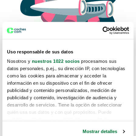
Uso responsable de sus datos
Nosotros y
nuestros 1022 socios
procesamos sus
datos personales, p.ej., su dirección IP, con tecnologías
como las cookies para almacenar y acceder la
Lo sentimos, no sabemos como
información en su dispositivo con el fin de ofrecer
te hemos traido hasta aquí.
publicidad y contenido personalizados, medición de
publicidad y contenido, investigación de audiencia y
desarrollo de servicios. Tiene la opción de seleccionar
Pero puedes encontrar el coche que estás
quién usa sus datos y con qué propósitos. Puede
buscando en alguno de estos enlaces:
cambiar o retirar su consentimiento en cualquier
momento desde la Declaración de cookies o clicando en
Coches nuevos
Mostrar detalles
el Menú de consentimiento.