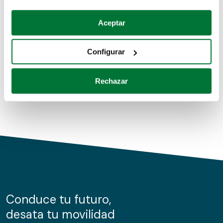
Coches de segunda mano
Si lo permite, también quisiéramos:
Aceptar
Recopilar información sobre su ubicación geográfica
Coches de km0
que puede tener una precisión de varios metros
Configurar
Coches de renting
Identificar su dispositivo analizándolo activamente
para buscar características específicas (huellas
Rechazar
digitales)
Obtenga más información sobre cómo se procesan sus
datos personales y establezca sus preferencias en la
sección de datos
. Puede cambiar o retirar su
consentimiento en cualquier momento en la Declaración
de cookies.
Las cookies de este sitio web se usan para personalizar
el contenido y los anuncios, ofrecer funciones de redes
sociales y analizar el tráfico. Además, compartimos
Conduce tu futuro,
información sobre el uso que haga del sitio web con
desata tu movilidad
nuestros partners de redes sociales, publicidad y análisis