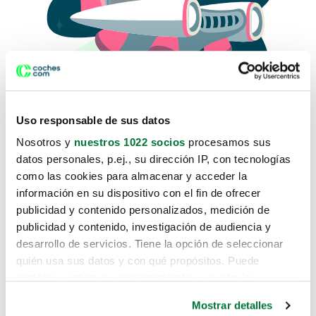
Uso responsable de sus datos
Nosotros y
nuestros 1022 socios
procesamos sus
datos personales, p.ej., su dirección IP, con tecnologías
como las cookies para almacenar y acceder la
Lo sentimos, no sabemos como
información en su dispositivo con el fin de ofrecer
te hemos traido hasta aquí.
publicidad y contenido personalizados, medición de
publicidad y contenido, investigación de audiencia y
desarrollo de servicios. Tiene la opción de seleccionar
Pero puedes encontrar el coche que estás
quién usa sus datos y con qué propósitos. Puede
buscando en alguno de estos enlaces:
cambiar o retirar su consentimiento en cualquier
momento desde la Declaración de cookies o clicando en
Coches nuevos
Mostrar detalles
el Menú de consentimiento.