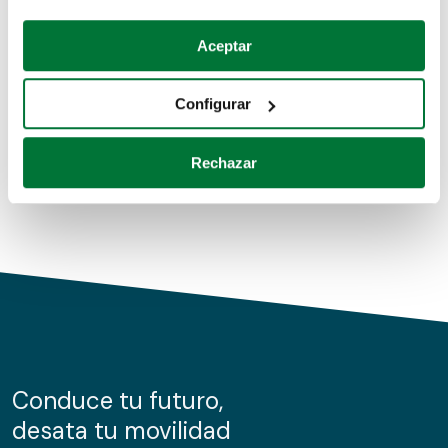
Coches de segunda mano
Si lo permite, también quisiéramos:
Aceptar
Recopilar información sobre su ubicación geográfica
Coches de km0
que puede tener una precisión de varios metros
Configurar
Coches de renting
Identificar su dispositivo analizándolo activamente
para buscar características específicas (huellas
Rechazar
digitales)
Obtenga más información sobre cómo se procesan sus
datos personales y establezca sus preferencias en la
sección de datos
. Puede cambiar o retirar su
consentimiento en cualquier momento en la Declaración
de cookies.
Las cookies de este sitio web se usan para personalizar
el contenido y los anuncios, ofrecer funciones de redes
sociales y analizar el tráfico. Además, compartimos
Conduce tu futuro,
información sobre el uso que haga del sitio web con
desata tu movilidad
nuestros partners de redes sociales, publicidad y análisis