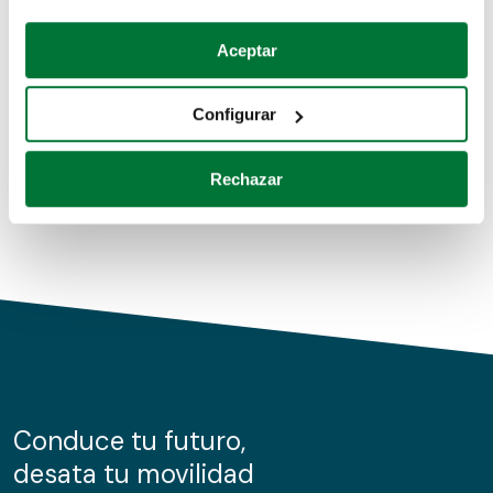
Coches de segunda mano
Si lo permite, también quisiéramos:
Aceptar
Recopilar información sobre su ubicación geográfica
Coches de km0
que puede tener una precisión de varios metros
Configurar
Coches de renting
Identificar su dispositivo analizándolo activamente
para buscar características específicas (huellas
Rechazar
digitales)
Obtenga más información sobre cómo se procesan sus
datos personales y establezca sus preferencias en la
sección de datos
. Puede cambiar o retirar su
consentimiento en cualquier momento en la Declaración
de cookies.
Las cookies de este sitio web se usan para personalizar
el contenido y los anuncios, ofrecer funciones de redes
sociales y analizar el tráfico. Además, compartimos
Conduce tu futuro,
información sobre el uso que haga del sitio web con
desata tu movilidad
nuestros partners de redes sociales, publicidad y análisis