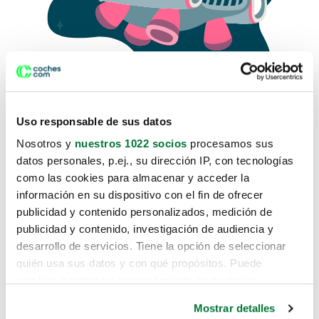
Uso responsable de sus datos
Nosotros y
nuestros 1022 socios
procesamos sus
datos personales, p.ej., su dirección IP, con tecnologías
como las cookies para almacenar y acceder la
Lo sentimos, no sabemos como
información en su dispositivo con el fin de ofrecer
te hemos traido hasta aquí.
publicidad y contenido personalizados, medición de
publicidad y contenido, investigación de audiencia y
desarrollo de servicios. Tiene la opción de seleccionar
Pero puedes encontrar el coche que estás
quién usa sus datos y con qué propósitos. Puede
buscando en alguno de estos enlaces:
cambiar o retirar su consentimiento en cualquier
momento desde la Declaración de cookies o clicando en
Coches nuevos
Mostrar detalles
el Menú de consentimiento.