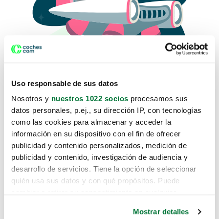
Uso responsable de sus datos
Nosotros y
nuestros 1022 socios
procesamos sus
datos personales, p.ej., su dirección IP, con tecnologías
como las cookies para almacenar y acceder la
Lo sentimos, no sabemos como
información en su dispositivo con el fin de ofrecer
te hemos traido hasta aquí.
publicidad y contenido personalizados, medición de
publicidad y contenido, investigación de audiencia y
desarrollo de servicios. Tiene la opción de seleccionar
Pero puedes encontrar el coche que estás
quién usa sus datos y con qué propósitos. Puede
buscando en alguno de estos enlaces:
cambiar o retirar su consentimiento en cualquier
momento desde la Declaración de cookies o clicando en
Coches nuevos
Mostrar detalles
el Menú de consentimiento.