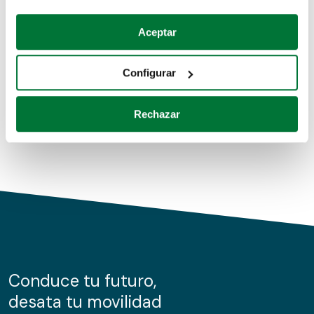
Coches de segunda mano
Si lo permite, también quisiéramos:
Aceptar
Recopilar información sobre su ubicación geográfica
Coches de km0
que puede tener una precisión de varios metros
Configurar
Coches de renting
Identificar su dispositivo analizándolo activamente
para buscar características específicas (huellas
Rechazar
digitales)
Obtenga más información sobre cómo se procesan sus
datos personales y establezca sus preferencias en la
sección de datos
. Puede cambiar o retirar su
consentimiento en cualquier momento en la Declaración
de cookies.
Las cookies de este sitio web se usan para personalizar
el contenido y los anuncios, ofrecer funciones de redes
sociales y analizar el tráfico. Además, compartimos
Conduce tu futuro,
información sobre el uso que haga del sitio web con
desata tu movilidad
nuestros partners de redes sociales, publicidad y análisis