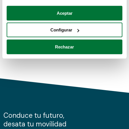
Coches de segunda mano
Si lo permite, también quisiéramos:
Aceptar
Recopilar información sobre su ubicación geográfica
Coches de km0
que puede tener una precisión de varios metros
Configurar
Coches de renting
Identificar su dispositivo analizándolo activamente
para buscar características específicas (huellas
Rechazar
digitales)
Obtenga más información sobre cómo se procesan sus
datos personales y establezca sus preferencias en la
sección de datos
. Puede cambiar o retirar su
consentimiento en cualquier momento en la Declaración
de cookies.
Las cookies de este sitio web se usan para personalizar
el contenido y los anuncios, ofrecer funciones de redes
sociales y analizar el tráfico. Además, compartimos
Conduce tu futuro,
información sobre el uso que haga del sitio web con
desata tu movilidad
nuestros partners de redes sociales, publicidad y análisis