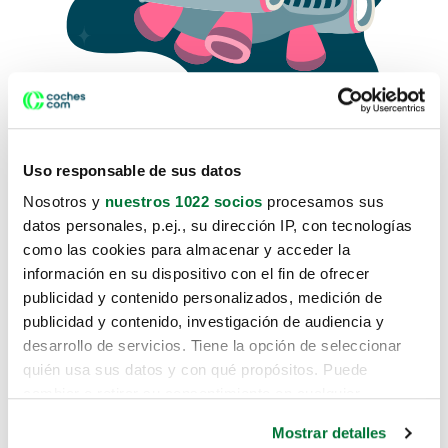
Uso responsable de sus datos
Nosotros y
nuestros 1022 socios
procesamos sus
datos personales, p.ej., su dirección IP, con tecnologías
como las cookies para almacenar y acceder la
Lo sentimos, no sabemos como
información en su dispositivo con el fin de ofrecer
te hemos traido hasta aquí.
publicidad y contenido personalizados, medición de
publicidad y contenido, investigación de audiencia y
desarrollo de servicios. Tiene la opción de seleccionar
Pero puedes encontrar el coche que estás
quién usa sus datos y con qué propósitos. Puede
buscando en alguno de estos enlaces:
cambiar o retirar su consentimiento en cualquier
momento desde la Declaración de cookies o clicando en
Coches nuevos
Mostrar detalles
el Menú de consentimiento.