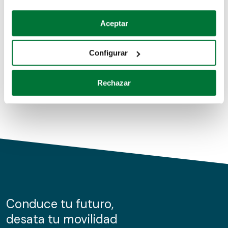
Coches de segunda mano
Si lo permite, también quisiéramos:
Aceptar
Recopilar información sobre su ubicación geográfica
Coches de km0
que puede tener una precisión de varios metros
Configurar
Coches de renting
Identificar su dispositivo analizándolo activamente
para buscar características específicas (huellas
Rechazar
digitales)
Obtenga más información sobre cómo se procesan sus
datos personales y establezca sus preferencias en la
sección de datos
. Puede cambiar o retirar su
consentimiento en cualquier momento en la Declaración
de cookies.
Las cookies de este sitio web se usan para personalizar
el contenido y los anuncios, ofrecer funciones de redes
sociales y analizar el tráfico. Además, compartimos
Conduce tu futuro,
información sobre el uso que haga del sitio web con
desata tu movilidad
nuestros partners de redes sociales, publicidad y análisis