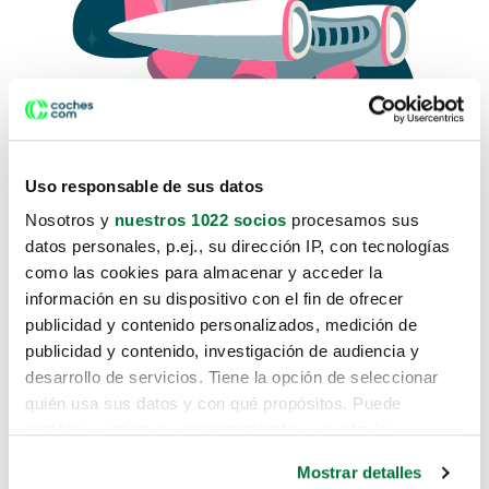
Uso responsable de sus datos
Nosotros y
nuestros 1022 socios
procesamos sus
datos personales, p.ej., su dirección IP, con tecnologías
como las cookies para almacenar y acceder la
Lo sentimos, no sabemos como
información en su dispositivo con el fin de ofrecer
te hemos traido hasta aquí.
publicidad y contenido personalizados, medición de
publicidad y contenido, investigación de audiencia y
desarrollo de servicios. Tiene la opción de seleccionar
Pero puedes encontrar el coche que estás
quién usa sus datos y con qué propósitos. Puede
buscando en alguno de estos enlaces:
cambiar o retirar su consentimiento en cualquier
momento desde la Declaración de cookies o clicando en
Coches nuevos
Mostrar detalles
el Menú de consentimiento.