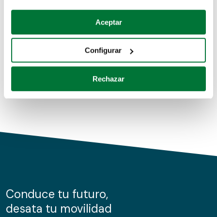
Coches de segunda mano
Si lo permite, también quisiéramos:
Aceptar
Recopilar información sobre su ubicación geográfica
Coches de km0
que puede tener una precisión de varios metros
Configurar
Coches de renting
Identificar su dispositivo analizándolo activamente
para buscar características específicas (huellas
Rechazar
digitales)
Obtenga más información sobre cómo se procesan sus
datos personales y establezca sus preferencias en la
sección de datos
. Puede cambiar o retirar su
consentimiento en cualquier momento en la Declaración
de cookies.
Las cookies de este sitio web se usan para personalizar
el contenido y los anuncios, ofrecer funciones de redes
sociales y analizar el tráfico. Además, compartimos
Conduce tu futuro,
información sobre el uso que haga del sitio web con
desata tu movilidad
nuestros partners de redes sociales, publicidad y análisis