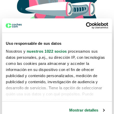
Uso responsable de sus datos
Nosotros y
nuestros 1022 socios
procesamos sus
datos personales, p.ej., su dirección IP, con tecnologías
como las cookies para almacenar y acceder la
Lo sentimos, no sabemos como
información en su dispositivo con el fin de ofrecer
te hemos traido hasta aquí.
publicidad y contenido personalizados, medición de
publicidad y contenido, investigación de audiencia y
desarrollo de servicios. Tiene la opción de seleccionar
Pero puedes encontrar el coche que estás
quién usa sus datos y con qué propósitos. Puede
buscando en alguno de estos enlaces:
cambiar o retirar su consentimiento en cualquier
momento desde la Declaración de cookies o clicando en
Coches nuevos
Mostrar detalles
el Menú de consentimiento.