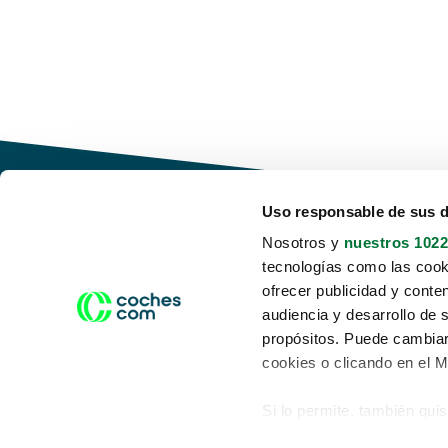
Uso responsable de sus 
Nosotros y
nuestros 1022
tecnologías como las cooki
Conduce tu futuro,
ofrecer publicidad y conte
desata tu movilidad
audiencia y desarrollo de 
propósitos. Puede cambiar
cookies o clicando en el 
Si lo permite, también qui
Acerca de nosotros
Aviso legal
Recopilar información