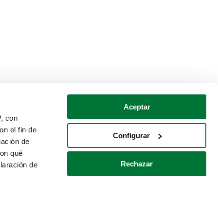
Aceptar
P, con
n el fin de
Configurar
gación de
con qué
Rechazar
laración de
Política de cookies
Contacto
 varios metros