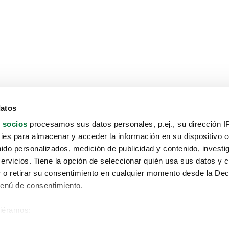
datos
 socios
procesamos sus datos personales, p.ej., su dirección I
es para almacenar y acceder la información en su dispositivo co
nido personalizados, medición de publicidad y contenido, investi
servicios. Tiene la opción de seleccionar quién usa sus datos y 
 o retirar su consentimiento en cualquier momento desde la Dec
Menú de consentimiento.
siéramos:
Aviso protección de datos
 sobre su ubicación geográfica que puede tener una precisión de