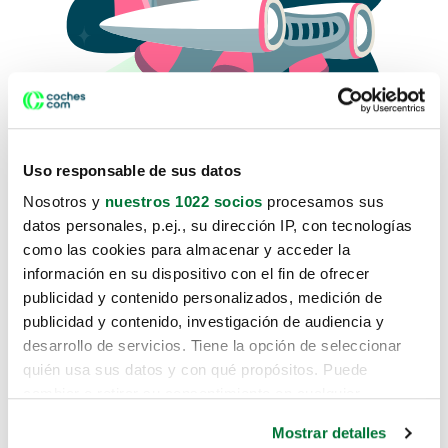
Uso responsable de sus datos
Nosotros y
nuestros 1022 socios
procesamos sus
datos personales, p.ej., su dirección IP, con tecnologías
como las cookies para almacenar y acceder la
Lo sentimos, no sabemos como
información en su dispositivo con el fin de ofrecer
te hemos traido hasta aquí.
publicidad y contenido personalizados, medición de
publicidad y contenido, investigación de audiencia y
desarrollo de servicios. Tiene la opción de seleccionar
Pero puedes encontrar el coche que estás
quién usa sus datos y con qué propósitos. Puede
buscando en alguno de estos enlaces:
cambiar o retirar su consentimiento en cualquier
momento desde la Declaración de cookies o clicando en
Coches nuevos
Mostrar detalles
el Menú de consentimiento.