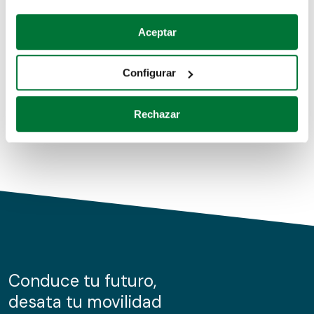
Coches de segunda mano
Si lo permite, también quisiéramos:
Aceptar
Recopilar información sobre su ubicación geográfica
Coches de km0
que puede tener una precisión de varios metros
Configurar
Coches de renting
Identificar su dispositivo analizándolo activamente
para buscar características específicas (huellas
Rechazar
digitales)
Obtenga más información sobre cómo se procesan sus
datos personales y establezca sus preferencias en la
sección de datos
. Puede cambiar o retirar su
consentimiento en cualquier momento en la Declaración
de cookies.
Las cookies de este sitio web se usan para personalizar
el contenido y los anuncios, ofrecer funciones de redes
sociales y analizar el tráfico. Además, compartimos
Conduce tu futuro,
información sobre el uso que haga del sitio web con
desata tu movilidad
nuestros partners de redes sociales, publicidad y análisis