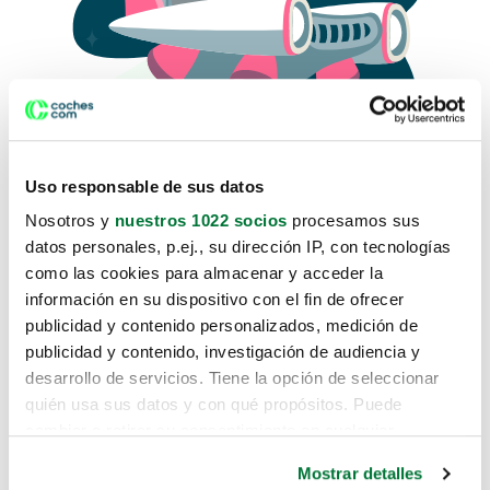
Uso responsable de sus datos
Nosotros y
nuestros 1022 socios
procesamos sus
datos personales, p.ej., su dirección IP, con tecnologías
como las cookies para almacenar y acceder la
Lo sentimos, no sabemos como
información en su dispositivo con el fin de ofrecer
te hemos traido hasta aquí.
publicidad y contenido personalizados, medición de
publicidad y contenido, investigación de audiencia y
desarrollo de servicios. Tiene la opción de seleccionar
Pero puedes encontrar el coche que estás
quién usa sus datos y con qué propósitos. Puede
buscando en alguno de estos enlaces:
cambiar o retirar su consentimiento en cualquier
momento desde la Declaración de cookies o clicando en
Coches nuevos
Mostrar detalles
el Menú de consentimiento.