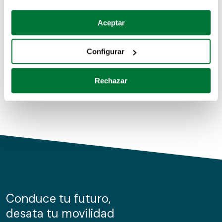
Coches de segunda mano
Si lo permite, también quisiéramos:
Aceptar
Recopilar información sobre su ubicación geográfica
Coches de km0
que puede tener una precisión de varios metros
Configurar
Coches de renting
Identificar su dispositivo analizándolo activamente
para buscar características específicas (huellas
Rechazar
digitales)
Obtenga más información sobre cómo se procesan sus
datos personales y establezca sus preferencias en la
sección de datos
. Puede cambiar o retirar su
consentimiento en cualquier momento en la Declaración
de cookies.
Las cookies de este sitio web se usan para personalizar
el contenido y los anuncios, ofrecer funciones de redes
sociales y analizar el tráfico. Además, compartimos
Conduce tu futuro,
información sobre el uso que haga del sitio web con
desata tu movilidad
nuestros partners de redes sociales, publicidad y análisis