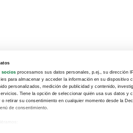
datos
 socios
procesamos sus datos personales, p.ej., su dirección I
es para almacenar y acceder la información en su dispositivo co
nido personalizados, medición de publicidad y contenido, investi
servicios. Tiene la opción de seleccionar quién usa sus datos y 
 o retirar su consentimiento en cualquier momento desde la Dec
Menú de consentimiento.
siéramos:
Aviso protección de datos
 sobre su ubicación geográfica que puede tener una precisión de