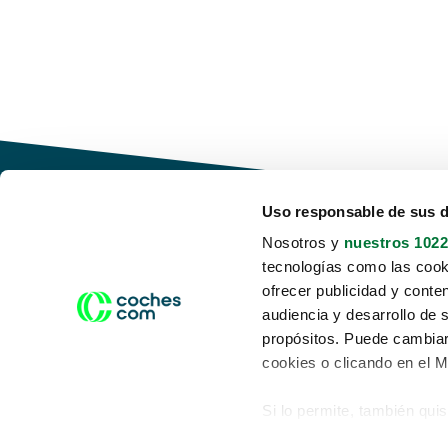
Uso responsable de sus 
Nosotros y
nuestros 1022
tecnologías como las cooki
Conduce tu futuro,
ofrecer publicidad y conte
desata tu movilidad
audiencia y desarrollo de 
propósitos. Puede cambiar
cookies o clicando en el 
Si lo permite, también qui
Acerca de nosotros
Aviso legal
Recopilar información