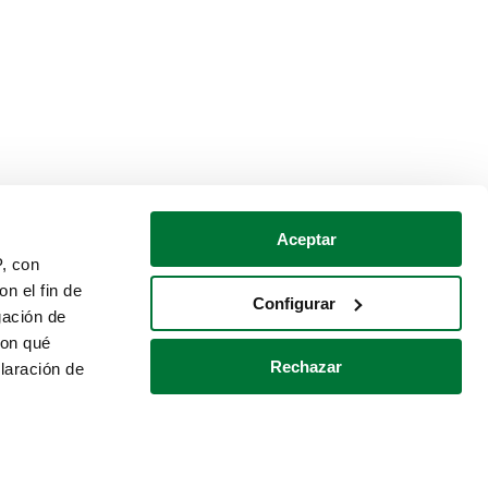
Aceptar
P, con
n el fin de
Configurar
gación de
con qué
Rechazar
laración de
Política de cookies
Contacto
 varios metros