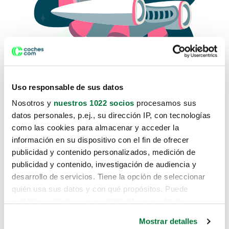
Uso responsable de sus datos
Nosotros y
nuestros 1022 socios
procesamos sus
datos personales, p.ej., su dirección IP, con tecnologías
como las cookies para almacenar y acceder la
Lo sentimos, no sabemos como
información en su dispositivo con el fin de ofrecer
te hemos traido hasta aquí.
publicidad y contenido personalizados, medición de
publicidad y contenido, investigación de audiencia y
desarrollo de servicios. Tiene la opción de seleccionar
Pero puedes encontrar el coche que estás
quién usa sus datos y con qué propósitos. Puede
buscando en alguno de estos enlaces:
cambiar o retirar su consentimiento en cualquier
momento desde la Declaración de cookies o clicando en
Coches nuevos
Mostrar detalles
el Menú de consentimiento.