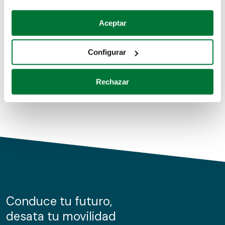
Coches de segunda mano
Si lo permite, también quisiéramos:
Aceptar
Recopilar información sobre su ubicación geográfica
Coches de km0
que puede tener una precisión de varios metros
Configurar
Coches de renting
Identificar su dispositivo analizándolo activamente
para buscar características específicas (huellas
Rechazar
digitales)
Obtenga más información sobre cómo se procesan sus
datos personales y establezca sus preferencias en la
sección de datos
. Puede cambiar o retirar su
consentimiento en cualquier momento en la Declaración
de cookies.
Las cookies de este sitio web se usan para personalizar
el contenido y los anuncios, ofrecer funciones de redes
sociales y analizar el tráfico. Además, compartimos
Conduce tu futuro,
información sobre el uso que haga del sitio web con
desata tu movilidad
nuestros partners de redes sociales, publicidad y análisis