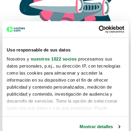
Uso responsable de sus datos
Nosotros y
nuestros 1022 socios
procesamos sus
datos personales, p.ej., su dirección IP, con tecnologías
como las cookies para almacenar y acceder la
Lo sentimos, no sabemos como
información en su dispositivo con el fin de ofrecer
te hemos traido hasta aquí.
publicidad y contenido personalizados, medición de
publicidad y contenido, investigación de audiencia y
desarrollo de servicios. Tiene la opción de seleccionar
Pero puedes encontrar el coche que estás
quién usa sus datos y con qué propósitos. Puede
buscando en alguno de estos enlaces:
cambiar o retirar su consentimiento en cualquier
momento desde la Declaración de cookies o clicando en
Coches nuevos
Mostrar detalles
el Menú de consentimiento.