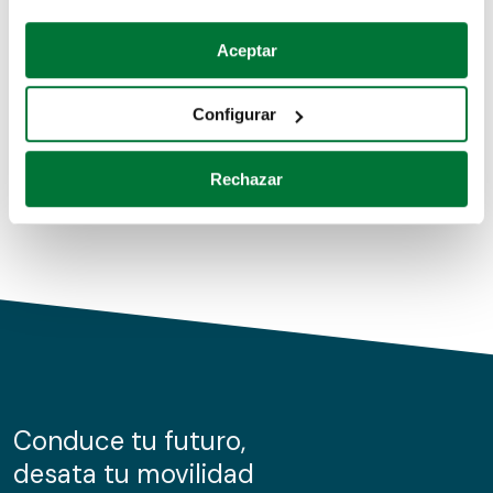
Coches de segunda mano
Si lo permite, también quisiéramos:
Aceptar
Recopilar información sobre su ubicación geográfica
Coches de km0
que puede tener una precisión de varios metros
Configurar
Coches de renting
Identificar su dispositivo analizándolo activamente
para buscar características específicas (huellas
Rechazar
digitales)
Obtenga más información sobre cómo se procesan sus
datos personales y establezca sus preferencias en la
sección de datos
. Puede cambiar o retirar su
consentimiento en cualquier momento en la Declaración
de cookies.
Las cookies de este sitio web se usan para personalizar
el contenido y los anuncios, ofrecer funciones de redes
sociales y analizar el tráfico. Además, compartimos
Conduce tu futuro,
información sobre el uso que haga del sitio web con
desata tu movilidad
nuestros partners de redes sociales, publicidad y análisis