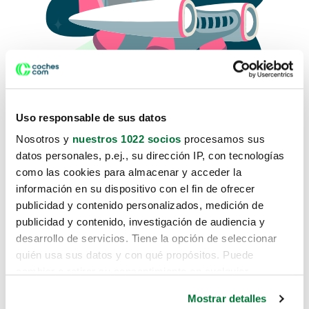
Uso responsable de sus datos
Nosotros y
nuestros 1022 socios
procesamos sus
datos personales, p.ej., su dirección IP, con tecnologías
como las cookies para almacenar y acceder la
Lo sentimos, no sabemos como
información en su dispositivo con el fin de ofrecer
te hemos traido hasta aquí.
publicidad y contenido personalizados, medición de
publicidad y contenido, investigación de audiencia y
desarrollo de servicios. Tiene la opción de seleccionar
Pero puedes encontrar el coche que estás
quién usa sus datos y con qué propósitos. Puede
buscando en alguno de estos enlaces:
cambiar o retirar su consentimiento en cualquier
momento desde la Declaración de cookies o clicando en
Coches nuevos
Mostrar detalles
el Menú de consentimiento.