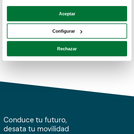
Coches de segunda mano
Si lo permite, también quisiéramos:
Aceptar
Recopilar información sobre su ubicación geográfica
Coches de km0
que puede tener una precisión de varios metros
Configurar
Coches de renting
Identificar su dispositivo analizándolo activamente
para buscar características específicas (huellas
Rechazar
digitales)
Obtenga más información sobre cómo se procesan sus
datos personales y establezca sus preferencias en la
sección de datos
. Puede cambiar o retirar su
consentimiento en cualquier momento en la Declaración
de cookies.
Las cookies de este sitio web se usan para personalizar
el contenido y los anuncios, ofrecer funciones de redes
sociales y analizar el tráfico. Además, compartimos
Conduce tu futuro,
información sobre el uso que haga del sitio web con
desata tu movilidad
nuestros partners de redes sociales, publicidad y análisis