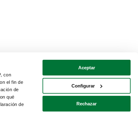
Aceptar
P, con
n el fin de
Configurar
gación de
con qué
Rechazar
laración de
Política de cookies
Contacto
 varios metros