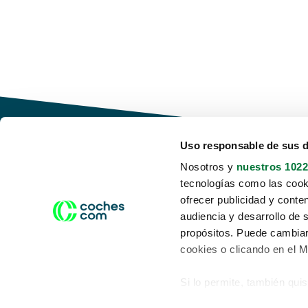
Uso responsable de sus 
Nosotros y
nuestros 1022
tecnologías como las cooki
Conduce tu futuro,
ofrecer publicidad y conte
desata tu movilidad
audiencia y desarrollo de 
propósitos. Puede cambiar
cookies o clicando en el 
Si lo permite, también qui
Acerca de nosotros
Aviso legal
Recopilar información