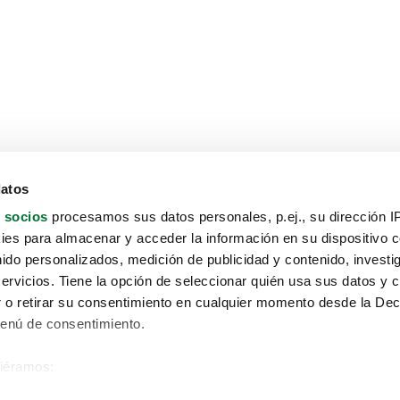
datos
 socios
procesamos sus datos personales, p.ej., su dirección I
es para almacenar y acceder la información en su dispositivo co
nido personalizados, medición de publicidad y contenido, investi
servicios. Tiene la opción de seleccionar quién usa sus datos y 
 o retirar su consentimiento en cualquier momento desde la Dec
Menú de consentimiento.
siéramos:
Aviso protección de datos
 sobre su ubicación geográfica que puede tener una precisión de