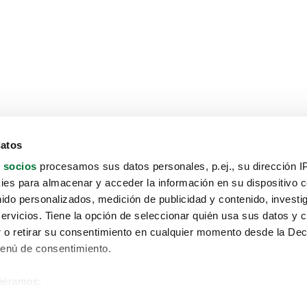
datos
 socios
procesamos sus datos personales, p.ej., su dirección I
es para almacenar y acceder la información en su dispositivo co
nido personalizados, medición de publicidad y contenido, investi
servicios. Tiene la opción de seleccionar quién usa sus datos y 
 o retirar su consentimiento en cualquier momento desde la Dec
Menú de consentimiento.
siéramos:
Aviso protección de datos
 sobre su ubicación geográfica que puede tener una precisión de