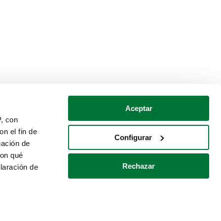
Aceptar
P, con
n el fin de
Configurar
gación de
con qué
Rechazar
laración de
Política de cookies
Contacto
 varios metros