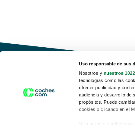
Uso responsable de sus 
Nosotros y
nuestros 1022
tecnologías como las cooki
Conduce tu futuro,
ofrecer publicidad y conte
desata tu movilidad
audiencia y desarrollo de 
propósitos. Puede cambiar
cookies o clicando en el 
Si lo permite, también qui
Acerca de nosotros
Aviso legal
Recopilar información