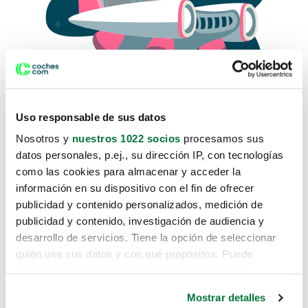
Uso responsable de sus datos
Nosotros y
nuestros 1022 socios
procesamos sus
datos personales, p.ej., su dirección IP, con tecnologías
como las cookies para almacenar y acceder la
Lo sentimos, no sabemos como
información en su dispositivo con el fin de ofrecer
te hemos traido hasta aquí.
publicidad y contenido personalizados, medición de
publicidad y contenido, investigación de audiencia y
desarrollo de servicios. Tiene la opción de seleccionar
Pero puedes encontrar el coche que estás
quién usa sus datos y con qué propósitos. Puede
buscando en alguno de estos enlaces:
cambiar o retirar su consentimiento en cualquier
momento desde la Declaración de cookies o clicando en
Coches nuevos
Mostrar detalles
el Menú de consentimiento.