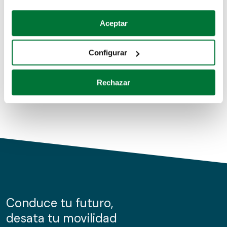
Coches de segunda mano
Si lo permite, también quisiéramos:
Aceptar
Recopilar información sobre su ubicación geográfica
Coches de km0
que puede tener una precisión de varios metros
Configurar
Coches de renting
Identificar su dispositivo analizándolo activamente
para buscar características específicas (huellas
Rechazar
digitales)
Obtenga más información sobre cómo se procesan sus
datos personales y establezca sus preferencias en la
sección de datos
. Puede cambiar o retirar su
consentimiento en cualquier momento en la Declaración
de cookies.
Las cookies de este sitio web se usan para personalizar
el contenido y los anuncios, ofrecer funciones de redes
sociales y analizar el tráfico. Además, compartimos
Conduce tu futuro,
información sobre el uso que haga del sitio web con
desata tu movilidad
nuestros partners de redes sociales, publicidad y análisis