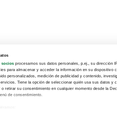
datos
 socios
procesamos sus datos personales, p.ej., su dirección I
es para almacenar y acceder la información en su dispositivo co
nido personalizados, medición de publicidad y contenido, investi
servicios. Tiene la opción de seleccionar quién usa sus datos y 
 o retirar su consentimiento en cualquier momento desde la Dec
Menú de consentimiento.
siéramos:
Aviso protección de datos
 sobre su ubicación geográfica que puede tener una precisión de