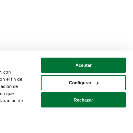
Aceptar
P, con
n el fin de
Configurar
gación de
con qué
Rechazar
laración de
Política de cookies
Contacto
 varios metros