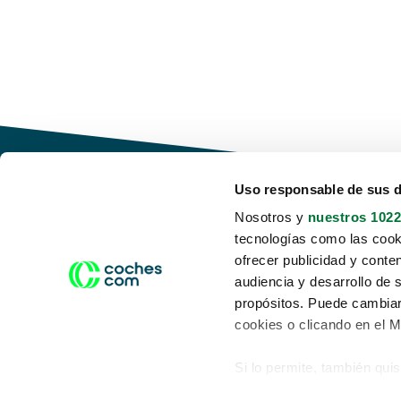
Uso responsable de sus 
Nosotros y
nuestros 1022
tecnologías como las cooki
Conduce tu futuro,
ofrecer publicidad y conte
desata tu movilidad
audiencia y desarrollo de 
propósitos. Puede cambiar
cookies o clicando en el 
Si lo permite, también qui
Acerca de nosotros
Aviso legal
Recopilar información