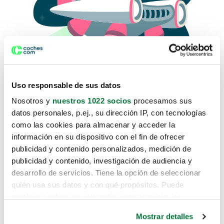
Uso responsable de sus datos
Nosotros y
nuestros 1022 socios
procesamos sus
datos personales, p.ej., su dirección IP, con tecnologías
como las cookies para almacenar y acceder la
Lo sentimos, no sabemos como
información en su dispositivo con el fin de ofrecer
te hemos traido hasta aquí.
publicidad y contenido personalizados, medición de
publicidad y contenido, investigación de audiencia y
desarrollo de servicios. Tiene la opción de seleccionar
Pero puedes encontrar el coche que estás
quién usa sus datos y con qué propósitos. Puede
buscando en alguno de estos enlaces:
cambiar o retirar su consentimiento en cualquier
momento desde la Declaración de cookies o clicando en
Coches nuevos
Mostrar detalles
el Menú de consentimiento.