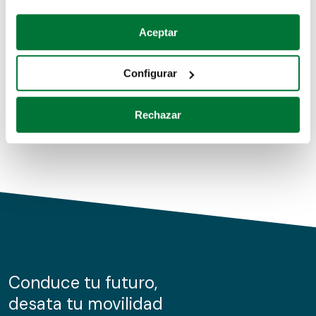
Coches de segunda mano
Si lo permite, también quisiéramos:
Aceptar
Recopilar información sobre su ubicación geográfica
Coches de km0
que puede tener una precisión de varios metros
Configurar
Coches de renting
Identificar su dispositivo analizándolo activamente
para buscar características específicas (huellas
Rechazar
digitales)
Obtenga más información sobre cómo se procesan sus
datos personales y establezca sus preferencias en la
sección de datos
. Puede cambiar o retirar su
consentimiento en cualquier momento en la Declaración
de cookies.
Las cookies de este sitio web se usan para personalizar
el contenido y los anuncios, ofrecer funciones de redes
sociales y analizar el tráfico. Además, compartimos
Conduce tu futuro,
información sobre el uso que haga del sitio web con
desata tu movilidad
nuestros partners de redes sociales, publicidad y análisis