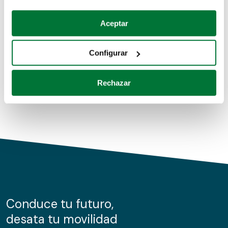
Coches de segunda mano
Si lo permite, también quisiéramos:
Aceptar
Recopilar información sobre su ubicación geográfica
Coches de km0
que puede tener una precisión de varios metros
Configurar
Coches de renting
Identificar su dispositivo analizándolo activamente
para buscar características específicas (huellas
Rechazar
digitales)
Obtenga más información sobre cómo se procesan sus
datos personales y establezca sus preferencias en la
sección de datos
. Puede cambiar o retirar su
consentimiento en cualquier momento en la Declaración
de cookies.
Las cookies de este sitio web se usan para personalizar
el contenido y los anuncios, ofrecer funciones de redes
sociales y analizar el tráfico. Además, compartimos
Conduce tu futuro,
información sobre el uso que haga del sitio web con
desata tu movilidad
nuestros partners de redes sociales, publicidad y análisis