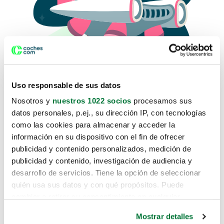
Uso responsable de sus datos
Nosotros y
nuestros 1022 socios
procesamos sus
datos personales, p.ej., su dirección IP, con tecnologías
como las cookies para almacenar y acceder la
Lo sentimos, no sabemos como
información en su dispositivo con el fin de ofrecer
te hemos traido hasta aquí.
publicidad y contenido personalizados, medición de
publicidad y contenido, investigación de audiencia y
desarrollo de servicios. Tiene la opción de seleccionar
Pero puedes encontrar el coche que estás
quién usa sus datos y con qué propósitos. Puede
buscando en alguno de estos enlaces:
cambiar o retirar su consentimiento en cualquier
momento desde la Declaración de cookies o clicando en
Coches nuevos
Mostrar detalles
el Menú de consentimiento.