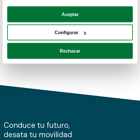
Coches de segunda mano
Si lo permite, también quisiéramos:
Aceptar
Recopilar información sobre su ubicación geográfica
Coches de km0
que puede tener una precisión de varios metros
Configurar
Coches de renting
Identificar su dispositivo analizándolo activamente
para buscar características específicas (huellas
Rechazar
digitales)
Obtenga más información sobre cómo se procesan sus
datos personales y establezca sus preferencias en la
sección de datos
. Puede cambiar o retirar su
consentimiento en cualquier momento en la Declaración
de cookies.
Las cookies de este sitio web se usan para personalizar
el contenido y los anuncios, ofrecer funciones de redes
sociales y analizar el tráfico. Además, compartimos
Conduce tu futuro,
información sobre el uso que haga del sitio web con
desata tu movilidad
nuestros partners de redes sociales, publicidad y análisis