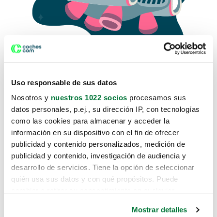
Uso responsable de sus datos
Nosotros y
nuestros 1022 socios
procesamos sus
datos personales, p.ej., su dirección IP, con tecnologías
como las cookies para almacenar y acceder la
Lo sentimos, no sabemos como
información en su dispositivo con el fin de ofrecer
te hemos traido hasta aquí.
publicidad y contenido personalizados, medición de
publicidad y contenido, investigación de audiencia y
desarrollo de servicios. Tiene la opción de seleccionar
Pero puedes encontrar el coche que estás
quién usa sus datos y con qué propósitos. Puede
buscando en alguno de estos enlaces:
cambiar o retirar su consentimiento en cualquier
momento desde la Declaración de cookies o clicando en
Coches nuevos
Mostrar detalles
el Menú de consentimiento.