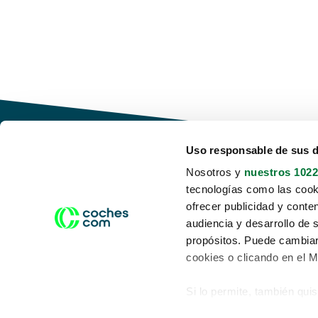
Uso responsable de sus 
Nosotros y
nuestros 1022
tecnologías como las cooki
Conduce tu futuro,
ofrecer publicidad y conte
desata tu movilidad
audiencia y desarrollo de 
propósitos. Puede cambiar
cookies o clicando en el 
Si lo permite, también qui
Acerca de nosotros
Aviso legal
Recopilar información