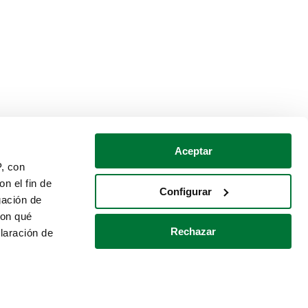
Aceptar
P, con
n el fin de
Configurar
gación de
con qué
Rechazar
laración de
Política de cookies
Contacto
 varios metros