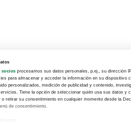
datos
 socios
procesamos sus datos personales, p.ej., su dirección I
es para almacenar y acceder la información en su dispositivo co
nido personalizados, medición de publicidad y contenido, investi
servicios. Tiene la opción de seleccionar quién usa sus datos y 
 o retirar su consentimiento en cualquier momento desde la Dec
Menú de consentimiento.
siéramos:
Aviso protección de datos
 sobre su ubicación geográfica que puede tener una precisión de