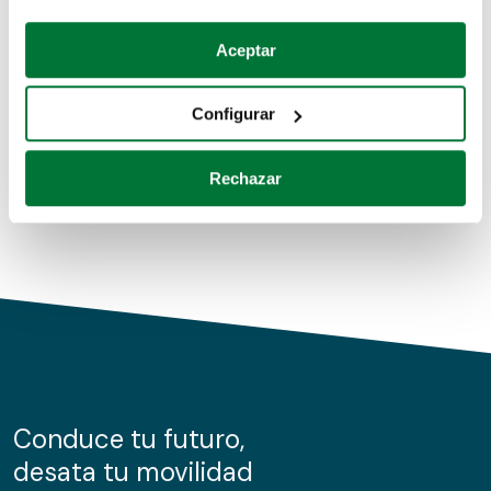
Coches de segunda mano
Si lo permite, también quisiéramos:
Aceptar
Recopilar información sobre su ubicación geográfica
Coches de km0
que puede tener una precisión de varios metros
Configurar
Coches de renting
Identificar su dispositivo analizándolo activamente
para buscar características específicas (huellas
Rechazar
digitales)
Obtenga más información sobre cómo se procesan sus
datos personales y establezca sus preferencias en la
sección de datos
. Puede cambiar o retirar su
consentimiento en cualquier momento en la Declaración
de cookies.
Las cookies de este sitio web se usan para personalizar
el contenido y los anuncios, ofrecer funciones de redes
sociales y analizar el tráfico. Además, compartimos
Conduce tu futuro,
información sobre el uso que haga del sitio web con
desata tu movilidad
nuestros partners de redes sociales, publicidad y análisis