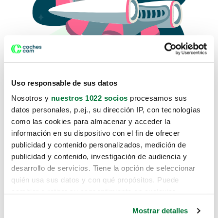
Uso responsable de sus datos
Nosotros y
nuestros 1022 socios
procesamos sus
datos personales, p.ej., su dirección IP, con tecnologías
como las cookies para almacenar y acceder la
Lo sentimos, no sabemos como
información en su dispositivo con el fin de ofrecer
te hemos traido hasta aquí.
publicidad y contenido personalizados, medición de
publicidad y contenido, investigación de audiencia y
desarrollo de servicios. Tiene la opción de seleccionar
Pero puedes encontrar el coche que estás
quién usa sus datos y con qué propósitos. Puede
buscando en alguno de estos enlaces:
cambiar o retirar su consentimiento en cualquier
momento desde la Declaración de cookies o clicando en
Coches nuevos
Mostrar detalles
el Menú de consentimiento.