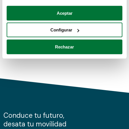
Coches de segunda mano
Si lo permite, también quisiéramos:
Aceptar
Recopilar información sobre su ubicación geográfica
Coches de km0
que puede tener una precisión de varios metros
Configurar
Coches de renting
Identificar su dispositivo analizándolo activamente
para buscar características específicas (huellas
Rechazar
digitales)
Obtenga más información sobre cómo se procesan sus
datos personales y establezca sus preferencias en la
sección de datos
. Puede cambiar o retirar su
consentimiento en cualquier momento en la Declaración
de cookies.
Las cookies de este sitio web se usan para personalizar
el contenido y los anuncios, ofrecer funciones de redes
sociales y analizar el tráfico. Además, compartimos
Conduce tu futuro,
información sobre el uso que haga del sitio web con
desata tu movilidad
nuestros partners de redes sociales, publicidad y análisis