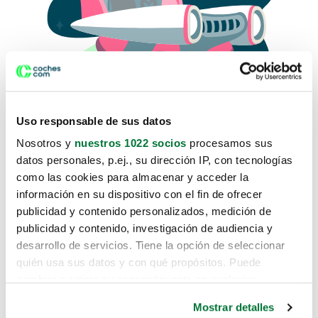
Uso responsable de sus datos
Nosotros y
nuestros 1022 socios
procesamos sus
datos personales, p.ej., su dirección IP, con tecnologías
como las cookies para almacenar y acceder la
Lo sentimos, no sabemos como
información en su dispositivo con el fin de ofrecer
te hemos traido hasta aquí.
publicidad y contenido personalizados, medición de
publicidad y contenido, investigación de audiencia y
desarrollo de servicios. Tiene la opción de seleccionar
Pero puedes encontrar el coche que estás
quién usa sus datos y con qué propósitos. Puede
buscando en alguno de estos enlaces:
cambiar o retirar su consentimiento en cualquier
momento desde la Declaración de cookies o clicando en
Coches nuevos
Mostrar detalles
el Menú de consentimiento.