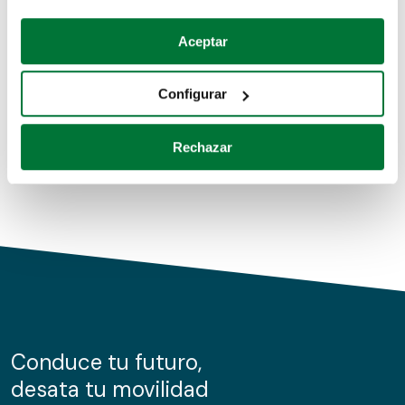
Coches de segunda mano
Si lo permite, también quisiéramos:
Aceptar
Recopilar información sobre su ubicación geográfica
Coches de km0
que puede tener una precisión de varios metros
Configurar
Coches de renting
Identificar su dispositivo analizándolo activamente
para buscar características específicas (huellas
Rechazar
digitales)
Obtenga más información sobre cómo se procesan sus
datos personales y establezca sus preferencias en la
sección de datos
. Puede cambiar o retirar su
consentimiento en cualquier momento en la Declaración
de cookies.
Las cookies de este sitio web se usan para personalizar
el contenido y los anuncios, ofrecer funciones de redes
sociales y analizar el tráfico. Además, compartimos
Conduce tu futuro,
información sobre el uso que haga del sitio web con
desata tu movilidad
nuestros partners de redes sociales, publicidad y análisis