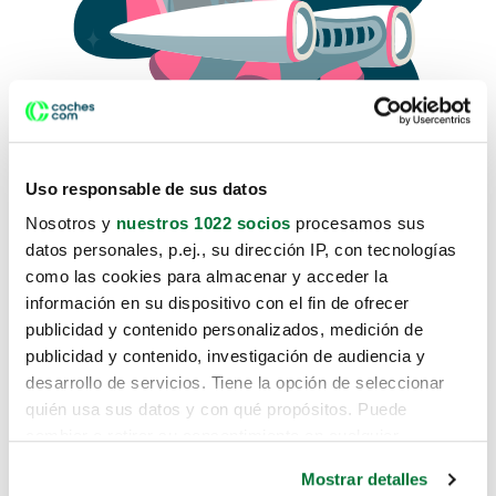
Uso responsable de sus datos
Nosotros y
nuestros 1022 socios
procesamos sus
datos personales, p.ej., su dirección IP, con tecnologías
como las cookies para almacenar y acceder la
Lo sentimos, no sabemos como
información en su dispositivo con el fin de ofrecer
te hemos traido hasta aquí.
publicidad y contenido personalizados, medición de
publicidad y contenido, investigación de audiencia y
desarrollo de servicios. Tiene la opción de seleccionar
Pero puedes encontrar el coche que estás
quién usa sus datos y con qué propósitos. Puede
buscando en alguno de estos enlaces:
cambiar o retirar su consentimiento en cualquier
momento desde la Declaración de cookies o clicando en
Coches nuevos
Mostrar detalles
el Menú de consentimiento.