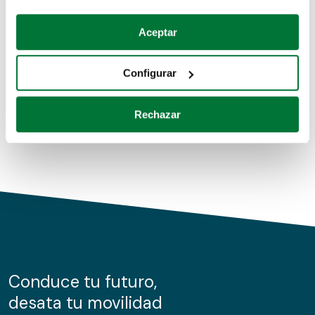
Coches de segunda mano
Si lo permite, también quisiéramos:
Aceptar
Recopilar información sobre su ubicación geográfica
Coches de km0
que puede tener una precisión de varios metros
Configurar
Coches de renting
Identificar su dispositivo analizándolo activamente
para buscar características específicas (huellas
Rechazar
digitales)
Obtenga más información sobre cómo se procesan sus
datos personales y establezca sus preferencias en la
sección de datos
. Puede cambiar o retirar su
consentimiento en cualquier momento en la Declaración
de cookies.
Las cookies de este sitio web se usan para personalizar
el contenido y los anuncios, ofrecer funciones de redes
sociales y analizar el tráfico. Además, compartimos
Conduce tu futuro,
información sobre el uso que haga del sitio web con
desata tu movilidad
nuestros partners de redes sociales, publicidad y análisis