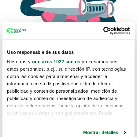
Uso responsable de sus datos
Nosotros y
nuestros 1022 socios
procesamos sus
datos personales, p.ej., su dirección IP, con tecnologías
como las cookies para almacenar y acceder la
Lo sentimos, no sabemos como
información en su dispositivo con el fin de ofrecer
te hemos traido hasta aquí.
publicidad y contenido personalizados, medición de
publicidad y contenido, investigación de audiencia y
desarrollo de servicios. Tiene la opción de seleccionar
Pero puedes encontrar el coche que estás
quién usa sus datos y con qué propósitos. Puede
buscando en alguno de estos enlaces:
cambiar o retirar su consentimiento en cualquier
momento desde la Declaración de cookies o clicando en
Coches nuevos
Mostrar detalles
el Menú de consentimiento.