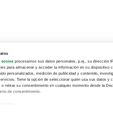
datos
 socios
procesamos sus datos personales, p.ej., su dirección I
es para almacenar y acceder la información en su dispositivo co
nido personalizados, medición de publicidad y contenido, investi
servicios. Tiene la opción de seleccionar quién usa sus datos y 
 o retirar su consentimiento en cualquier momento desde la Dec
Menú de consentimiento.
siéramos:
Aviso protección de datos
 sobre su ubicación geográfica que puede tener una precisión de