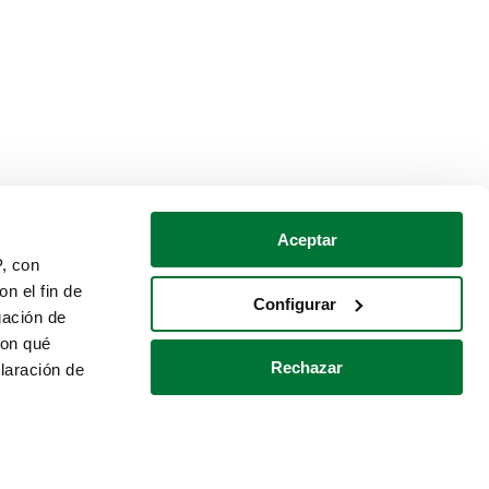
Aceptar
P, con
n el fin de
Configurar
gación de
con qué
Rechazar
laración de
Política de cookies
Contacto
 varios metros