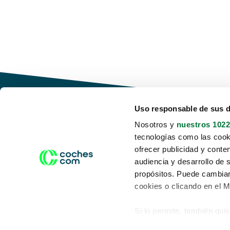
Uso responsable de sus 
Nosotros y
nuestros 1022
tecnologías como las cooki
Conduce tu futuro,
ofrecer publicidad y conte
desata tu movilidad
audiencia y desarrollo de 
propósitos. Puede cambiar
cookies o clicando en el 
Si lo permite, también qui
Acerca de nosotros
Aviso legal
Recopilar información