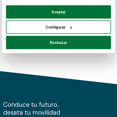
Coches de segunda mano
Si lo permite, también quisiéramos:
Aceptar
Recopilar información sobre su ubicación geográfica
Coches de km0
que puede tener una precisión de varios metros
Configurar
Coches de renting
Identificar su dispositivo analizándolo activamente
para buscar características específicas (huellas
Rechazar
digitales)
Obtenga más información sobre cómo se procesan sus
datos personales y establezca sus preferencias en la
sección de datos
. Puede cambiar o retirar su
consentimiento en cualquier momento en la Declaración
de cookies.
Las cookies de este sitio web se usan para personalizar
el contenido y los anuncios, ofrecer funciones de redes
sociales y analizar el tráfico. Además, compartimos
Conduce tu futuro,
información sobre el uso que haga del sitio web con
desata tu movilidad
nuestros partners de redes sociales, publicidad y análisis