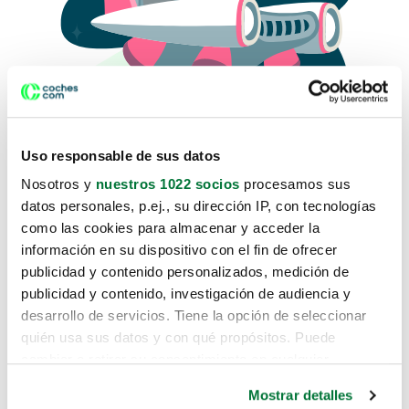
Uso responsable de sus datos
Nosotros y
nuestros 1022 socios
procesamos sus
datos personales, p.ej., su dirección IP, con tecnologías
como las cookies para almacenar y acceder la
Lo sentimos, no sabemos como
información en su dispositivo con el fin de ofrecer
te hemos traido hasta aquí.
publicidad y contenido personalizados, medición de
publicidad y contenido, investigación de audiencia y
desarrollo de servicios. Tiene la opción de seleccionar
Pero puedes encontrar el coche que estás
quién usa sus datos y con qué propósitos. Puede
buscando en alguno de estos enlaces:
cambiar o retirar su consentimiento en cualquier
momento desde la Declaración de cookies o clicando en
Coches nuevos
Mostrar detalles
el Menú de consentimiento.