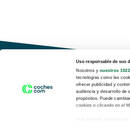
Uso responsable de sus 
Nosotros y
nuestros 1022
tecnologías como las cooki
Conduce tu futuro,
ofrecer publicidad y conte
desata tu movilidad
audiencia y desarrollo de 
propósitos. Puede cambiar
cookies o clicando en el 
Si lo permite, también qui
Acerca de nosotros
Aviso legal
Recopilar información