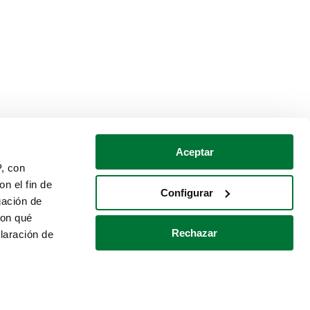
Aceptar
P, con
n el fin de
Configurar
gación de
con qué
Rechazar
laración de
Política de cookies
Contacto
 varios metros