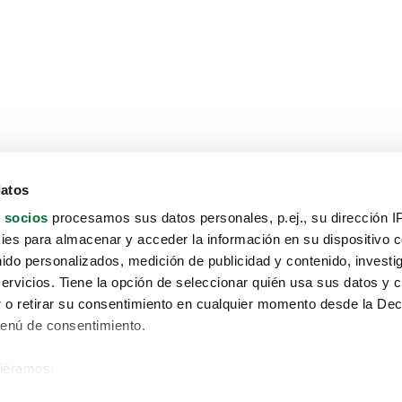
datos
 socios
procesamos sus datos personales, p.ej., su dirección I
es para almacenar y acceder la información en su dispositivo co
nido personalizados, medición de publicidad y contenido, investi
servicios. Tiene la opción de seleccionar quién usa sus datos y 
 o retirar su consentimiento en cualquier momento desde la Dec
Menú de consentimiento.
siéramos:
Aviso protección de datos
 sobre su ubicación geográfica que puede tener una precisión de