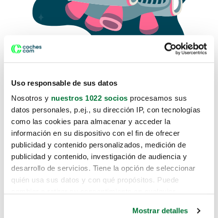
Uso responsable de sus datos
Nosotros y
nuestros 1022 socios
procesamos sus
datos personales, p.ej., su dirección IP, con tecnologías
como las cookies para almacenar y acceder la
Lo sentimos, no sabemos como
información en su dispositivo con el fin de ofrecer
te hemos traido hasta aquí.
publicidad y contenido personalizados, medición de
publicidad y contenido, investigación de audiencia y
desarrollo de servicios. Tiene la opción de seleccionar
Pero puedes encontrar el coche que estás
quién usa sus datos y con qué propósitos. Puede
buscando en alguno de estos enlaces:
cambiar o retirar su consentimiento en cualquier
momento desde la Declaración de cookies o clicando en
Coches nuevos
Mostrar detalles
el Menú de consentimiento.