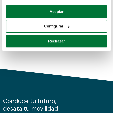
Coches de segunda mano
Si lo permite, también quisiéramos:
Aceptar
Recopilar información sobre su ubicación geográfica
Coches de km0
que puede tener una precisión de varios metros
Configurar
Coches de renting
Identificar su dispositivo analizándolo activamente
para buscar características específicas (huellas
Rechazar
digitales)
Obtenga más información sobre cómo se procesan sus
datos personales y establezca sus preferencias en la
sección de datos
. Puede cambiar o retirar su
consentimiento en cualquier momento en la Declaración
de cookies.
Las cookies de este sitio web se usan para personalizar
el contenido y los anuncios, ofrecer funciones de redes
sociales y analizar el tráfico. Además, compartimos
Conduce tu futuro,
información sobre el uso que haga del sitio web con
desata tu movilidad
nuestros partners de redes sociales, publicidad y análisis