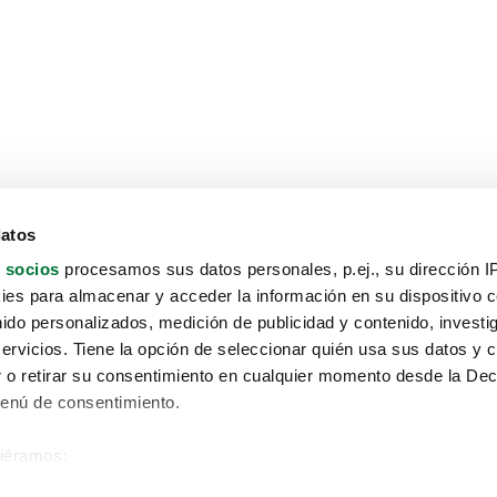
datos
 socios
procesamos sus datos personales, p.ej., su dirección I
es para almacenar y acceder la información en su dispositivo co
nido personalizados, medición de publicidad y contenido, investi
servicios. Tiene la opción de seleccionar quién usa sus datos y 
 o retirar su consentimiento en cualquier momento desde la Dec
Menú de consentimiento.
siéramos:
Aviso protección de datos
 sobre su ubicación geográfica que puede tener una precisión de