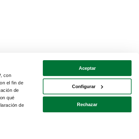
Aceptar
P, con
n el fin de
Configurar
gación de
con qué
Rechazar
laración de
Política de cookies
Contacto
 varios metros