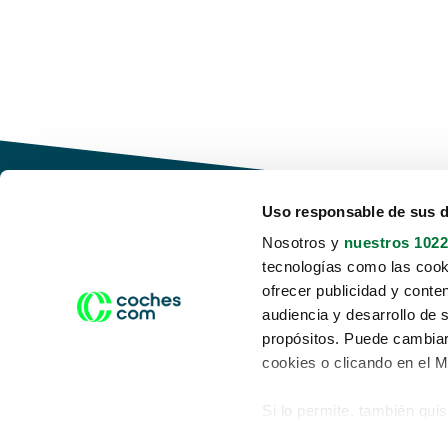
Uso responsable de sus 
Nosotros y
nuestros 1022
tecnologías como las cooki
Conduce tu futuro,
ofrecer publicidad y conte
desata tu movilidad
audiencia y desarrollo de 
propósitos. Puede cambiar
cookies o clicando en el 
Si lo permite, también qui
Acerca de nosotros
Aviso legal
Recopilar información