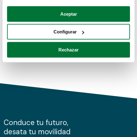
Coches de segunda mano
Si lo permite, también quisiéramos:
Aceptar
Recopilar información sobre su ubicación geográfica
Coches de km0
que puede tener una precisión de varios metros
Configurar
Coches de renting
Identificar su dispositivo analizándolo activamente
para buscar características específicas (huellas
Rechazar
digitales)
Obtenga más información sobre cómo se procesan sus
datos personales y establezca sus preferencias en la
sección de datos
. Puede cambiar o retirar su
consentimiento en cualquier momento en la Declaración
de cookies.
Las cookies de este sitio web se usan para personalizar
el contenido y los anuncios, ofrecer funciones de redes
sociales y analizar el tráfico. Además, compartimos
Conduce tu futuro,
información sobre el uso que haga del sitio web con
desata tu movilidad
nuestros partners de redes sociales, publicidad y análisis