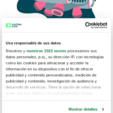
Uso responsable de sus datos
Nosotros y
nuestros 1022 socios
procesamos sus
datos personales, p.ej., su dirección IP, con tecnologías
como las cookies para almacenar y acceder la
Lo sentimos, no sabemos como
información en su dispositivo con el fin de ofrecer
te hemos traido hasta aquí.
publicidad y contenido personalizados, medición de
publicidad y contenido, investigación de audiencia y
desarrollo de servicios. Tiene la opción de seleccionar
Pero puedes encontrar el coche que estás
quién usa sus datos y con qué propósitos. Puede
buscando en alguno de estos enlaces:
cambiar o retirar su consentimiento en cualquier
momento desde la Declaración de cookies o clicando en
Coches nuevos
Mostrar detalles
el Menú de consentimiento.