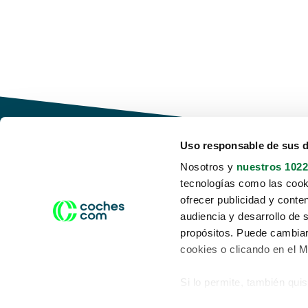
Uso responsable de sus 
Nosotros y
nuestros 1022
tecnologías como las cooki
Conduce tu futuro,
ofrecer publicidad y conte
desata tu movilidad
audiencia y desarrollo de 
propósitos. Puede cambiar
cookies o clicando en el 
Si lo permite, también qui
Acerca de nosotros
Aviso legal
Recopilar información