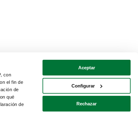
Aceptar
P, con
n el fin de
Configurar
gación de
con qué
Rechazar
laración de
Política de cookies
Contacto
 varios metros