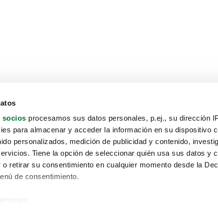
datos
 socios
procesamos sus datos personales, p.ej., su dirección I
es para almacenar y acceder la información en su dispositivo co
nido personalizados, medición de publicidad y contenido, investi
servicios. Tiene la opción de seleccionar quién usa sus datos y 
 o retirar su consentimiento en cualquier momento desde la Dec
Menú de consentimiento.
siéramos:
Aviso protección de datos
 sobre su ubicación geográfica que puede tener una precisión de