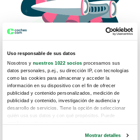
Uso responsable de sus datos
Nosotros y
nuestros 1022 socios
procesamos sus
datos personales, p.ej., su dirección IP, con tecnologías
como las cookies para almacenar y acceder la
Lo sentimos, no sabemos como
información en su dispositivo con el fin de ofrecer
te hemos traido hasta aquí.
publicidad y contenido personalizados, medición de
publicidad y contenido, investigación de audiencia y
desarrollo de servicios. Tiene la opción de seleccionar
Pero puedes encontrar el coche que estás
quién usa sus datos y con qué propósitos. Puede
buscando en alguno de estos enlaces:
cambiar o retirar su consentimiento en cualquier
momento desde la Declaración de cookies o clicando en
Coches nuevos
Mostrar detalles
el Menú de consentimiento.