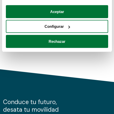
Coches de segunda mano
Si lo permite, también quisiéramos:
Aceptar
Recopilar información sobre su ubicación geográfica
Coches de km0
que puede tener una precisión de varios metros
Configurar
Coches de renting
Identificar su dispositivo analizándolo activamente
para buscar características específicas (huellas
Rechazar
digitales)
Obtenga más información sobre cómo se procesan sus
datos personales y establezca sus preferencias en la
sección de datos
. Puede cambiar o retirar su
consentimiento en cualquier momento en la Declaración
de cookies.
Las cookies de este sitio web se usan para personalizar
el contenido y los anuncios, ofrecer funciones de redes
sociales y analizar el tráfico. Además, compartimos
Conduce tu futuro,
información sobre el uso que haga del sitio web con
desata tu movilidad
nuestros partners de redes sociales, publicidad y análisis