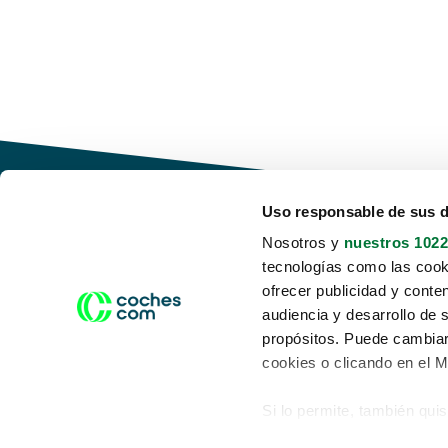
Uso responsable de sus 
Nosotros y
nuestros 1022
tecnologías como las cooki
Conduce tu futuro,
ofrecer publicidad y conte
desata tu movilidad
audiencia y desarrollo de 
propósitos. Puede cambiar
cookies o clicando en el 
Si lo permite, también qui
Acerca de nosotros
Aviso legal
Recopilar información