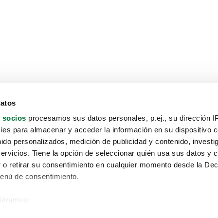
datos
 socios
procesamos sus datos personales, p.ej., su dirección I
es para almacenar y acceder la información en su dispositivo co
nido personalizados, medición de publicidad y contenido, investi
servicios. Tiene la opción de seleccionar quién usa sus datos y 
 o retirar su consentimiento en cualquier momento desde la Dec
Menú de consentimiento.
siéramos:
Aviso protección de datos
 sobre su ubicación geográfica que puede tener una precisión de