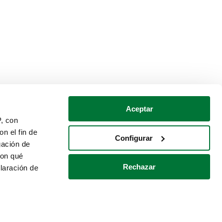
Aceptar
P, con
n el fin de
Configurar
gación de
con qué
Rechazar
laración de
Política de cookies
Contacto
 varios metros