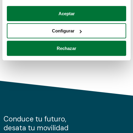
Coches de segunda mano
Si lo permite, también quisiéramos:
Aceptar
Recopilar información sobre su ubicación geográfica
Coches de km0
que puede tener una precisión de varios metros
Configurar
Coches de renting
Identificar su dispositivo analizándolo activamente
para buscar características específicas (huellas
Rechazar
digitales)
Obtenga más información sobre cómo se procesan sus
datos personales y establezca sus preferencias en la
sección de datos
. Puede cambiar o retirar su
consentimiento en cualquier momento en la Declaración
de cookies.
Las cookies de este sitio web se usan para personalizar
el contenido y los anuncios, ofrecer funciones de redes
sociales y analizar el tráfico. Además, compartimos
Conduce tu futuro,
información sobre el uso que haga del sitio web con
desata tu movilidad
nuestros partners de redes sociales, publicidad y análisis