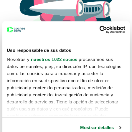
Uso responsable de sus datos
Nosotros y
nuestros 1022 socios
procesamos sus
datos personales, p.ej., su dirección IP, con tecnologías
como las cookies para almacenar y acceder la
Lo sentimos, no sabemos como
información en su dispositivo con el fin de ofrecer
te hemos traido hasta aquí.
publicidad y contenido personalizados, medición de
publicidad y contenido, investigación de audiencia y
desarrollo de servicios. Tiene la opción de seleccionar
Pero puedes encontrar el coche que estás
quién usa sus datos y con qué propósitos. Puede
buscando en alguno de estos enlaces:
cambiar o retirar su consentimiento en cualquier
momento desde la Declaración de cookies o clicando en
Coches nuevos
Mostrar detalles
el Menú de consentimiento.