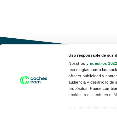
Uso responsable de sus 
Nosotros y
nuestros 1022
tecnologías como las cooki
Conduce tu futuro,
ofrecer publicidad y conte
desata tu movilidad
audiencia y desarrollo de 
propósitos. Puede cambiar
cookies o clicando en el 
Si lo permite, también qui
Acerca de nosotros
Aviso legal
Recopilar información