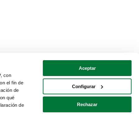
Aceptar
P, con
n el fin de
Configurar
gación de
con qué
Rechazar
laración de
Política de cookies
Contacto
 varios metros