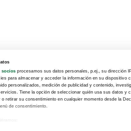
datos
 socios
procesamos sus datos personales, p.ej., su dirección I
es para almacenar y acceder la información en su dispositivo co
nido personalizados, medición de publicidad y contenido, investi
servicios. Tiene la opción de seleccionar quién usa sus datos y 
 o retirar su consentimiento en cualquier momento desde la Dec
Menú de consentimiento.
siéramos:
Aviso protección de datos
 sobre su ubicación geográfica que puede tener una precisión de