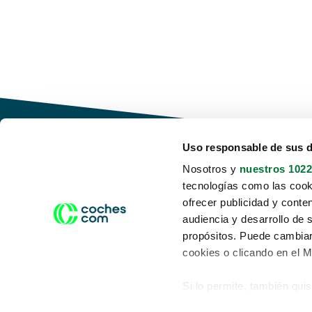
Uso responsable de sus 
Nosotros y
nuestros 1022
tecnologías como las cooki
Conduce tu futuro,
ofrecer publicidad y conte
desata tu movilidad
audiencia y desarrollo de 
propósitos. Puede cambiar
cookies o clicando en el 
Si lo permite, también qui
Acerca de nosotros
Aviso legal
Recopilar información