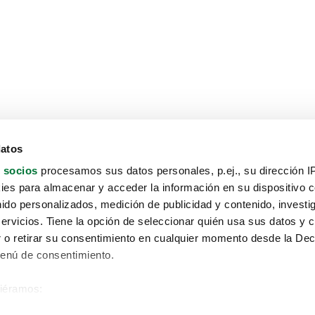
datos
 socios
procesamos sus datos personales, p.ej., su dirección I
es para almacenar y acceder la información en su dispositivo co
nido personalizados, medición de publicidad y contenido, investi
servicios. Tiene la opción de seleccionar quién usa sus datos y 
 o retirar su consentimiento en cualquier momento desde la Dec
Menú de consentimiento.
siéramos:
Aviso protección de datos
 sobre su ubicación geográfica que puede tener una precisión de