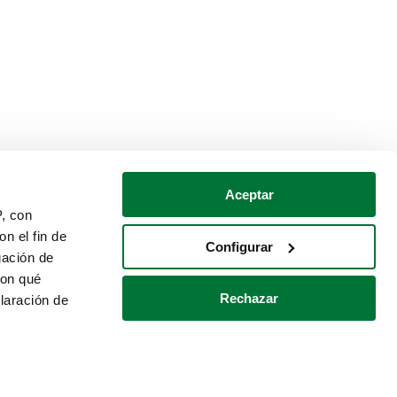
Aceptar
P, con
n el fin de
Configurar
gación de
con qué
Rechazar
laración de
Política de cookies
Contacto
 varios metros