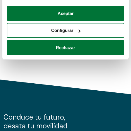
Coches de segunda mano
Si lo permite, también quisiéramos:
Aceptar
Recopilar información sobre su ubicación geográfica
Coches de km0
que puede tener una precisión de varios metros
Configurar
Coches de renting
Identificar su dispositivo analizándolo activamente
para buscar características específicas (huellas
Rechazar
digitales)
Obtenga más información sobre cómo se procesan sus
datos personales y establezca sus preferencias en la
sección de datos
. Puede cambiar o retirar su
consentimiento en cualquier momento en la Declaración
de cookies.
Las cookies de este sitio web se usan para personalizar
el contenido y los anuncios, ofrecer funciones de redes
sociales y analizar el tráfico. Además, compartimos
Conduce tu futuro,
información sobre el uso que haga del sitio web con
desata tu movilidad
nuestros partners de redes sociales, publicidad y análisis