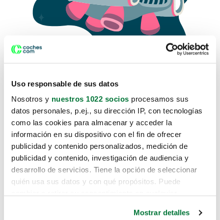
Uso responsable de sus datos
Nosotros y
nuestros 1022 socios
procesamos sus
datos personales, p.ej., su dirección IP, con tecnologías
como las cookies para almacenar y acceder la
Lo sentimos, no sabemos como
información en su dispositivo con el fin de ofrecer
te hemos traido hasta aquí.
publicidad y contenido personalizados, medición de
publicidad y contenido, investigación de audiencia y
desarrollo de servicios. Tiene la opción de seleccionar
Pero puedes encontrar el coche que estás
quién usa sus datos y con qué propósitos. Puede
buscando en alguno de estos enlaces:
cambiar o retirar su consentimiento en cualquier
momento desde la Declaración de cookies o clicando en
Coches nuevos
Mostrar detalles
el Menú de consentimiento.