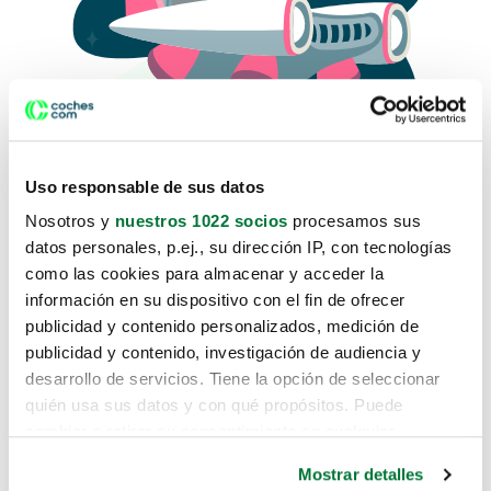
Uso responsable de sus datos
Nosotros y
nuestros 1022 socios
procesamos sus
datos personales, p.ej., su dirección IP, con tecnologías
como las cookies para almacenar y acceder la
Lo sentimos, no sabemos como
información en su dispositivo con el fin de ofrecer
te hemos traido hasta aquí.
publicidad y contenido personalizados, medición de
publicidad y contenido, investigación de audiencia y
desarrollo de servicios. Tiene la opción de seleccionar
Pero puedes encontrar el coche que estás
quién usa sus datos y con qué propósitos. Puede
buscando en alguno de estos enlaces:
cambiar o retirar su consentimiento en cualquier
momento desde la Declaración de cookies o clicando en
Coches nuevos
Mostrar detalles
el Menú de consentimiento.