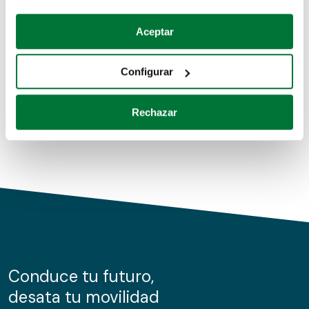
Coches de segunda mano
Si lo permite, también quisiéramos:
Aceptar
Recopilar información sobre su ubicación geográfica
Coches de km0
que puede tener una precisión de varios metros
Configurar
Coches de renting
Identificar su dispositivo analizándolo activamente
para buscar características específicas (huellas
Rechazar
digitales)
Obtenga más información sobre cómo se procesan sus
datos personales y establezca sus preferencias en la
sección de datos
. Puede cambiar o retirar su
consentimiento en cualquier momento en la Declaración
de cookies.
Las cookies de este sitio web se usan para personalizar
el contenido y los anuncios, ofrecer funciones de redes
sociales y analizar el tráfico. Además, compartimos
Conduce tu futuro,
información sobre el uso que haga del sitio web con
desata tu movilidad
nuestros partners de redes sociales, publicidad y análisis