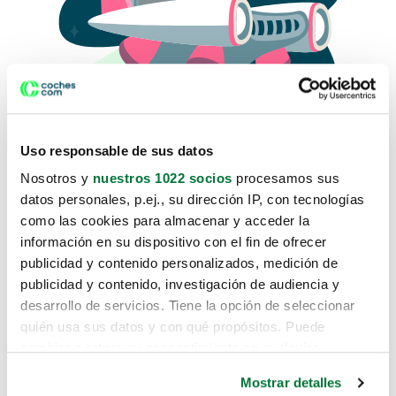
Uso responsable de sus datos
Nosotros y
nuestros 1022 socios
procesamos sus
datos personales, p.ej., su dirección IP, con tecnologías
como las cookies para almacenar y acceder la
Lo sentimos, no sabemos como
información en su dispositivo con el fin de ofrecer
te hemos traido hasta aquí.
publicidad y contenido personalizados, medición de
publicidad y contenido, investigación de audiencia y
desarrollo de servicios. Tiene la opción de seleccionar
Pero puedes encontrar el coche que estás
quién usa sus datos y con qué propósitos. Puede
buscando en alguno de estos enlaces:
cambiar o retirar su consentimiento en cualquier
momento desde la Declaración de cookies o clicando en
Coches nuevos
Mostrar detalles
el Menú de consentimiento.