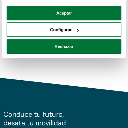
Coches de segunda mano
Si lo permite, también quisiéramos:
Aceptar
Recopilar información sobre su ubicación geográfica
Coches de km0
que puede tener una precisión de varios metros
Configurar
Coches de renting
Identificar su dispositivo analizándolo activamente
para buscar características específicas (huellas
Rechazar
digitales)
Obtenga más información sobre cómo se procesan sus
datos personales y establezca sus preferencias en la
sección de datos
. Puede cambiar o retirar su
consentimiento en cualquier momento en la Declaración
de cookies.
Las cookies de este sitio web se usan para personalizar
el contenido y los anuncios, ofrecer funciones de redes
sociales y analizar el tráfico. Además, compartimos
Conduce tu futuro,
información sobre el uso que haga del sitio web con
desata tu movilidad
nuestros partners de redes sociales, publicidad y análisis