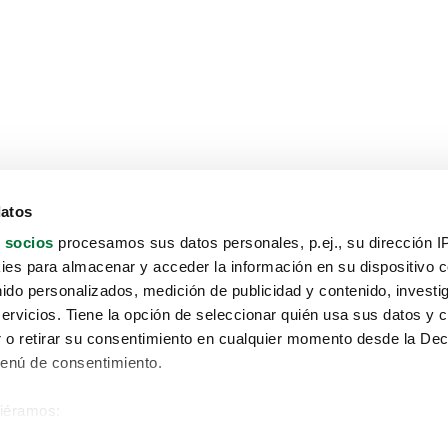
datos
 socios
procesamos sus datos personales, p.ej., su dirección I
es para almacenar y acceder la información en su dispositivo co
nido personalizados, medición de publicidad y contenido, investi
servicios. Tiene la opción de seleccionar quién usa sus datos y 
 o retirar su consentimiento en cualquier momento desde la Dec
Menú de consentimiento.
siéramos:
Aviso protección de datos
 sobre su ubicación geográfica que puede tener una precisión de