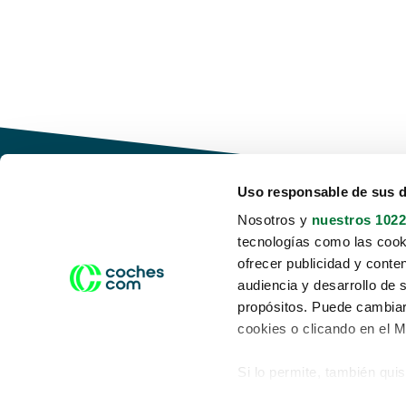
Uso responsable de sus 
Nosotros y
nuestros 1022
tecnologías como las cooki
Conduce tu futuro,
ofrecer publicidad y conte
desata tu movilidad
audiencia y desarrollo de 
propósitos. Puede cambiar
cookies o clicando en el 
Si lo permite, también qui
Acerca de nosotros
Aviso legal
Recopilar información