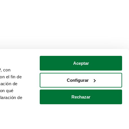
Aceptar
P, con
n el fin de
Configurar
gación de
con qué
Rechazar
laración de
Política de cookies
Contacto
 varios metros