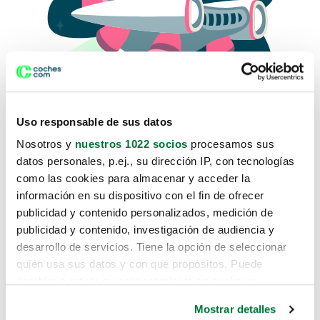
Uso responsable de sus datos
Nosotros y
nuestros 1022 socios
procesamos sus
datos personales, p.ej., su dirección IP, con tecnologías
como las cookies para almacenar y acceder la
Lo sentimos, no sabemos como
información en su dispositivo con el fin de ofrecer
te hemos traido hasta aquí.
publicidad y contenido personalizados, medición de
publicidad y contenido, investigación de audiencia y
desarrollo de servicios. Tiene la opción de seleccionar
Pero puedes encontrar el coche que estás
quién usa sus datos y con qué propósitos. Puede
buscando en alguno de estos enlaces:
cambiar o retirar su consentimiento en cualquier
momento desde la Declaración de cookies o clicando en
Coches nuevos
Mostrar detalles
el Menú de consentimiento.