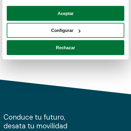
Coches de segunda mano
Si lo permite, también quisiéramos:
Aceptar
Recopilar información sobre su ubicación geográfica
Coches de km0
que puede tener una precisión de varios metros
Configurar
Coches de renting
Identificar su dispositivo analizándolo activamente
para buscar características específicas (huellas
Rechazar
digitales)
Obtenga más información sobre cómo se procesan sus
datos personales y establezca sus preferencias en la
sección de datos
. Puede cambiar o retirar su
consentimiento en cualquier momento en la Declaración
de cookies.
Las cookies de este sitio web se usan para personalizar
el contenido y los anuncios, ofrecer funciones de redes
sociales y analizar el tráfico. Además, compartimos
Conduce tu futuro,
información sobre el uso que haga del sitio web con
desata tu movilidad
nuestros partners de redes sociales, publicidad y análisis