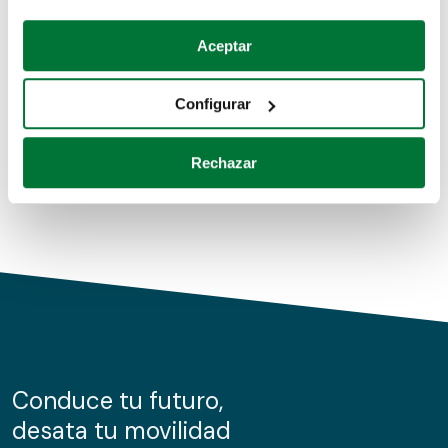
Coches de segunda mano
Si lo permite, también quisiéramos:
Aceptar
Recopilar información sobre su ubicación geográfica
Coches de km0
que puede tener una precisión de varios metros
Configurar
Coches de renting
Identificar su dispositivo analizándolo activamente
para buscar características específicas (huellas
Rechazar
digitales)
Obtenga más información sobre cómo se procesan sus
datos personales y establezca sus preferencias en la
sección de datos
. Puede cambiar o retirar su
consentimiento en cualquier momento en la Declaración
de cookies.
Las cookies de este sitio web se usan para personalizar
el contenido y los anuncios, ofrecer funciones de redes
sociales y analizar el tráfico. Además, compartimos
Conduce tu futuro,
información sobre el uso que haga del sitio web con
desata tu movilidad
nuestros partners de redes sociales, publicidad y análisis