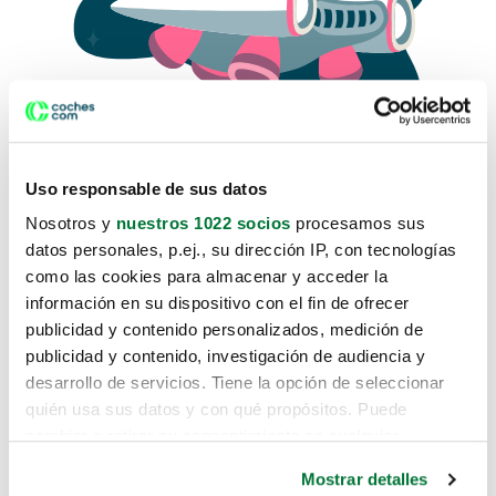
Uso responsable de sus datos
Nosotros y
nuestros 1022 socios
procesamos sus
datos personales, p.ej., su dirección IP, con tecnologías
como las cookies para almacenar y acceder la
Lo sentimos, no sabemos como
información en su dispositivo con el fin de ofrecer
te hemos traido hasta aquí.
publicidad y contenido personalizados, medición de
publicidad y contenido, investigación de audiencia y
desarrollo de servicios. Tiene la opción de seleccionar
Pero puedes encontrar el coche que estás
quién usa sus datos y con qué propósitos. Puede
buscando en alguno de estos enlaces:
cambiar o retirar su consentimiento en cualquier
momento desde la Declaración de cookies o clicando en
Coches nuevos
Mostrar detalles
el Menú de consentimiento.