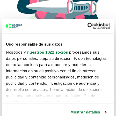
Uso responsable de sus datos
Nosotros y
nuestros 1022 socios
procesamos sus
datos personales, p.ej., su dirección IP, con tecnologías
como las cookies para almacenar y acceder la
Lo sentimos, no sabemos como
información en su dispositivo con el fin de ofrecer
te hemos traido hasta aquí.
publicidad y contenido personalizados, medición de
publicidad y contenido, investigación de audiencia y
desarrollo de servicios. Tiene la opción de seleccionar
Pero puedes encontrar el coche que estás
quién usa sus datos y con qué propósitos. Puede
buscando en alguno de estos enlaces:
cambiar o retirar su consentimiento en cualquier
momento desde la Declaración de cookies o clicando en
Coches nuevos
Mostrar detalles
el Menú de consentimiento.