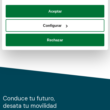
Coches de segunda mano
Si lo permite, también quisiéramos:
Aceptar
Recopilar información sobre su ubicación geográfica
Coches de km0
que puede tener una precisión de varios metros
Configurar
Coches de renting
Identificar su dispositivo analizándolo activamente
para buscar características específicas (huellas
Rechazar
digitales)
Obtenga más información sobre cómo se procesan sus
datos personales y establezca sus preferencias en la
sección de datos
. Puede cambiar o retirar su
consentimiento en cualquier momento en la Declaración
de cookies.
Las cookies de este sitio web se usan para personalizar
el contenido y los anuncios, ofrecer funciones de redes
sociales y analizar el tráfico. Además, compartimos
Conduce tu futuro,
información sobre el uso que haga del sitio web con
desata tu movilidad
nuestros partners de redes sociales, publicidad y análisis