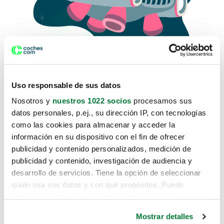
Uso responsable de sus datos
Nosotros y
nuestros 1022 socios
procesamos sus
datos personales, p.ej., su dirección IP, con tecnologías
como las cookies para almacenar y acceder la
Lo sentimos, no sabemos como
información en su dispositivo con el fin de ofrecer
te hemos traido hasta aquí.
publicidad y contenido personalizados, medición de
publicidad y contenido, investigación de audiencia y
desarrollo de servicios. Tiene la opción de seleccionar
Pero puedes encontrar el coche que estás
quién usa sus datos y con qué propósitos. Puede
buscando en alguno de estos enlaces:
cambiar o retirar su consentimiento en cualquier
momento desde la Declaración de cookies o clicando en
Coches nuevos
Mostrar detalles
el Menú de consentimiento.