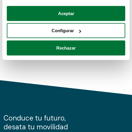
Coches de segunda mano
Si lo permite, también quisiéramos:
Aceptar
Recopilar información sobre su ubicación geográfica
Coches de km0
que puede tener una precisión de varios metros
Configurar
Coches de renting
Identificar su dispositivo analizándolo activamente
para buscar características específicas (huellas
Rechazar
digitales)
Obtenga más información sobre cómo se procesan sus
datos personales y establezca sus preferencias en la
sección de datos
. Puede cambiar o retirar su
consentimiento en cualquier momento en la Declaración
de cookies.
Las cookies de este sitio web se usan para personalizar
el contenido y los anuncios, ofrecer funciones de redes
sociales y analizar el tráfico. Además, compartimos
Conduce tu futuro,
información sobre el uso que haga del sitio web con
desata tu movilidad
nuestros partners de redes sociales, publicidad y análisis